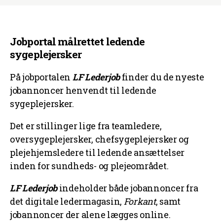
Jobportal målrettet ledende
sygeplejersker
På jobportalen
LF Lederjob
finder du de nyeste
jobannoncer henvendt til ledende
sygeplejersker.
Det er stillinger lige fra teamledere,
oversygeplejersker, chefsygeplejersker og
plejehjemsledere til ledende ansættelser
inden for sundheds- og plejeområdet.
LF Lederjob
indeholder både jobannoncer fra
det digitale ledermagasin,
Forkant
, samt
jobannoncer der alene lægges online.