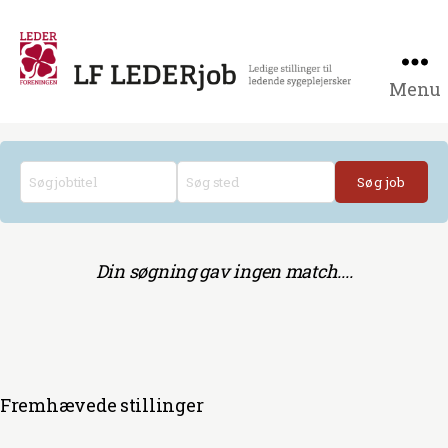
Menu
Lederjob
for
ledende
sygeplejersker
finder
du
på
lederjob.jobmaskinen.dk
Din søgning gav ingen match....
Fremhævede stillinger